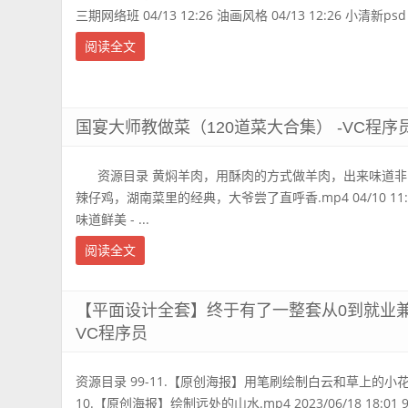
三期网络班 04/13 12:26 油画风格 04/13 12:26 小清新psd 04
阅读全文
国宴大师教做菜（120道菜大合集） -VC程序
资源目录 黄焖羊肉，用酥肉的方式做羊肉，出来味道非常好！.mp
辣仔鸡，湖南菜里的经典，大爷尝了直呼香.mp4 04/10 1
味道鲜美 - ...
阅读全文
【平面设计全套】终于有了一整套从0到就业兼
VC程序员
资源目录 99-11.【原创海报】用笔刷绘制白云和草上的小花.mp4 2
10.【原创海报】绘制远处的山水.mp4 2023/06/18 18:0