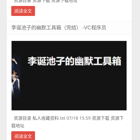
资源目录 资源下载 资源下载地址
阅读全文
李诞池子的幽默工具箱（完结） -VC程序员
资源目录 私人收藏资料.txt 07/18 15:59 资源下载 资源下
载地址
阅读全文