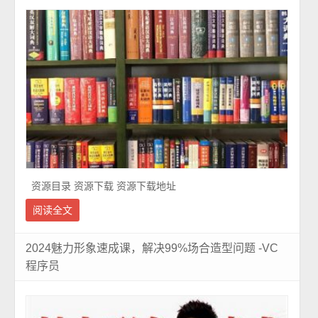
资源目录 资源下载 资源下载地址
阅读全文
2024魅力形象速成课，解决99%场合造型问题 -VC
程序员