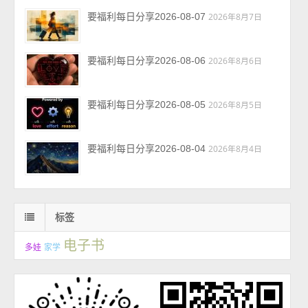
要福利每日分享2026-08-07
2026年8月7日
要福利每日分享2026-08-06
2026年8月6日
要福利每日分享2026-08-05
2026年8月5日
要福利每日分享2026-08-04
2026年8月4日
标签
电子书
多娃
家学