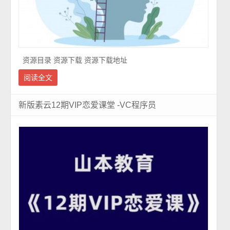
资源目录 资源下载 资源下载地址
阅读全文
新版素云12期VIP恋爱课堂 -VC程序员