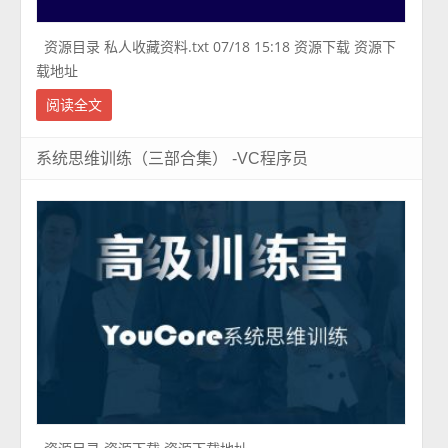
资源目录 私人收藏资料.txt 07/18 15:18 资源下载 资源下
载地址
阅读全文
系统思维训练（三部合集） -VC程序员