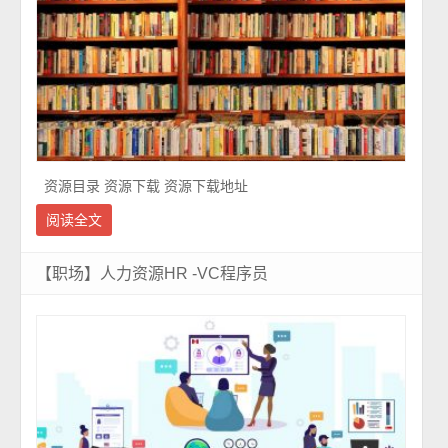
资源目录 资源下载 资源下载地址
阅读全文
【职场】人力资源HR -VC程序员