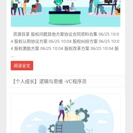
资源目录 股权问题其他方案协议合同资料合集 06/25 10:0
4 股权认购协议方案 06/25 10:04 股权纠纷方案 06/25 10:0
4 股权激励方案 06/25 10:04 股权改革方案 06/25 10:04 股
...
阅读全文
【个人成长】逻辑与思维 -VC程序员