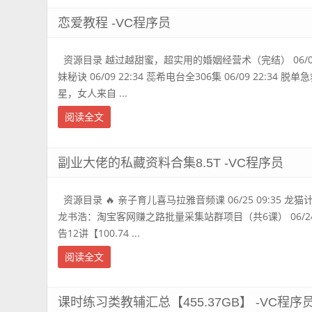
恋爱教程 -VC程序员
资源目录 越过越甜蜜，超实用的婚姻经营术（完结） 06/09
妹秘诀 06/09 22:34 蕊希电台全306集 06/09 22:34 脱单
星，女人来自 ...
阅读全文
副业大佬的私藏资料合集8.5T -VC程序员
资源目录 🔥 亲子育儿喜马拉雅音频课 06/25 09:35 龙猫计划
龙书浩：淘宝客网赚之路批量采集站群项目（共6课） 06/24 
告12讲【100.74 ...
阅读全文
课时练习类教辅汇总【455.37GB】 -VC程序