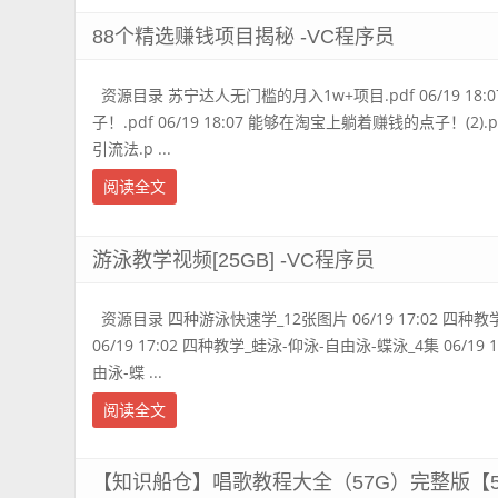
88个精选赚钱项目揭秘 -VC程序员
资源目录 苏宁达人无门槛的月入1w+项目.pdf 06/19 1
子！.pdf 06/19 18:07 能够在淘宝上躺着赚钱的点子！(2).pd
引流法.p ...
阅读全文
游泳教学视频[25GB] -VC程序员
资源目录 四种游泳快速学_12张图片 06/19 17:02 四种教
06/19 17:02 四种教学_蛙泳-仰泳-自由泳-蝶泳_4集 06/19
由泳-蝶 ...
阅读全文
【知识船仓】唱歌教程大全（57G）完整版【57.