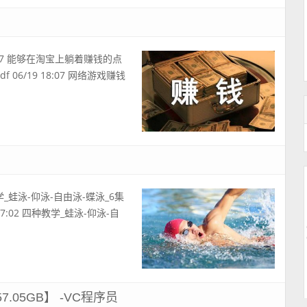
8:07 能够在淘宝上躺着赚钱的点
f 06/19 18:07 网络游戏赚钱
学_蛙泳-仰泳-自由泳-蝶泳_6集
 17:02 四种教学_蛙泳-仰泳-自
05GB】 -VC程序员