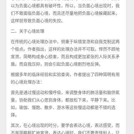
以为负面心境都具有破坏性，所以，当负面心境出现时，我
们不敢面临负面心境，而且还尽量地把负面心境躲藏起来，
这样就导致负面心境的失控。
二、关于心境处理
在传统的心境处理办法中，侧重于纵情宣泄和自我克制这两
个极点。作者指出，这样的处理办法并不可取。悍然不顾地
宣泄，简略构成身心损害，而且构成更加紧张的人际关系矛
盾。而自我压抑，则会引起负面心境剧烈地反弹。
根据多年的临床经验和实验查询，作者提出了四种简明有用
的心境处理办法：
首先是通过慢运动和慢呼吸，来调整身体的肺活量和脑供氧
量，协助我们从心思到身体，都放松下来，平静下来。比
如，瑜伽、慢跑、散步、游水等这些慢运动都是不错的选
择。
其次，在心境出现的时分，要学会表达心境，表达感受，而
不是简略粗犷地宣泄。表达心境时，我们不要责怪别人，只