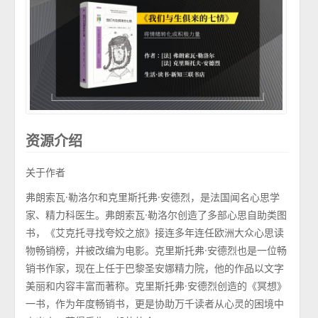
资源介绍
关于作者
弗朗索瓦·勒洛尔和克里斯托弗·安德烈，是法国闻名心思学
家、精力科医生。弗朗索瓦·勒洛尔创造了多部心思自助类图
书，《艾克托寻找夸姣之旅》接连多年连任欧洲大众心思读
物畅销榜，并被改编为电影。克里斯托弗·安德烈也是一位畅
销书作家，现在上任于巴黎圣安娜精力院，他的作品以文字
美丽和内容丰富而著称。克里斯托弗·安德烈创造的《冥想》
一书，作为年度畅销书，更是协助万千读者从心灵的困境中