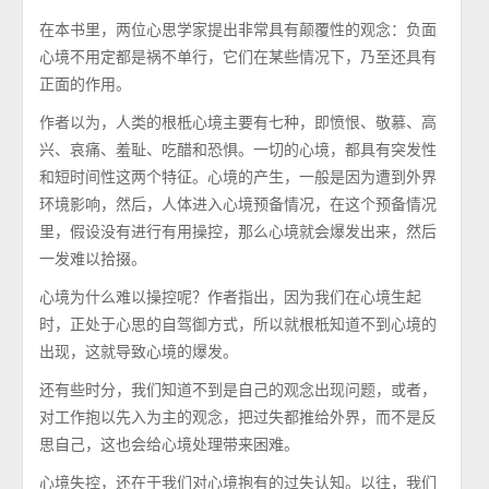
在本书里，两位心思学家提出非常具有颠覆性的观念：负面
心境不用定都是祸不单行，它们在某些情况下，乃至还具有
正面的作用。
作者以为，人类的根柢心境主要有七种，即愤恨、敬慕、高
兴、哀痛、羞耻、吃醋和恐惧。一切的心境，都具有突发性
和短时间性这两个特征。心境的产生，一般是因为遭到外界
环境影响，然后，人体进入心境预备情况，在这个预备情况
里，假设没有进行有用操控，那么心境就会爆发出来，然后
一发难以拾掇。
心境为什么难以操控呢？作者指出，因为我们在心境生起
时，正处于心思的自驾御方式，所以就根柢知道不到心境的
出现，这就导致心境的爆发。
还有些时分，我们知道不到是自己的观念出现问题，或者，
对工作抱以先入为主的观念，把过失都推给外界，而不是反
思自己，这也会给心境处理带来困难。
心境失控，还在于我们对心境抱有的过失认知。以往，我们