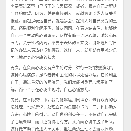
需要表达清楚自己当下的心思情况，或者，表达自己对解决
问题的展望。因为，越是责怪别人，就越简略引发人际关系
抵触。而越是表达自己，就越是会引起别人对自己感受的重
视，然后顺利化解矛盾，解决问题。在表达结束后，能够给
自己一个生动的心思暗示，这样有助于调理心境，减轻心思
压力。关于性格内向，不善于表达的人来说，能够通过写日
记的办法来表达心境和感受，这样一来，就能够有用减少负
面心境对身心健康的损害。
再次，在负面心境没有产生的时分，进行一场“仿照演习”，
这种心境演练，是作者特别主张的心境处理办法。它的利益
在于，通过重复的仿照演习，我们就能对负面心境更加了
解，而不至于在心境出现时，自己心慌意乱。
究竟，在人际交往中，我们能够运用同理心，进行双向的心
境处理，也就是说，处理自己的负面心境的一同，也协助对
方进行心境上的引导。这样做的利益在于，不仅对自己完成
了心境处理，而且还能协助对方，从负面心境中脱节出来。
这样做有助于改进人际关系，推进两边生动地去解决问题。